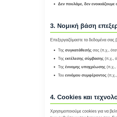
Δεν πουλάμε, δεν ενοικιάζουμε
3. Νομική βάση επεξε
Επεξεργαζόμαστε τα δεδομένα σας β
Της
συγκατάθεσής
σας (π.χ., ότ
Της
εκτέλεσης σύμβασης
(π.χ., 
Της
έννομης υποχρέωσης
(π.χ.,
Του
εννόμου συμφέροντος
(π.χ.
4. Cookies και τεχνο
Χρησιμοποιούμε cookies για να βελτ